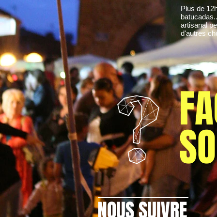
Plus de 12h
batucadas..
artisanal p
d'autres ch
FA
SO
NOUS SUIVRE