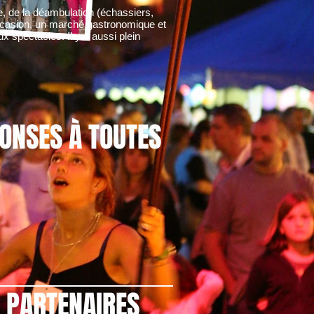
e, de la déambulation (échassiers,
 occasion, un marché gastronomique et
x spectacles. Il y a aussi plein
PONSES
À TOUTES
PARTENAIRES