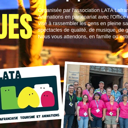
UES
Organisée par l'association LATA Lafra
Animations en partenariat avec l'Office
vise à rassembler les gens en pleine sa
spectacles de qualité, de musique, de g
Nous vous attendons, en famille ou ent