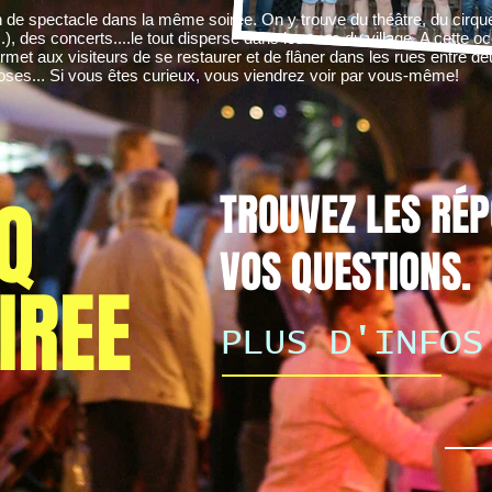
 de spectacle dans la même soirée. On y trouve du théâtre, du cirqu
.), des concerts....le tout dispersé dans les rues du village. A cette
ermet aux visiteurs de se restaurer et de flâner dans les rues entre deu
oses... Si vous êtes curieux, vous viendrez voir par vous-même!
Q
TROUVEZ LES RÉ
VOS QUESTIONS.
IREE
PLUS D'INFOS