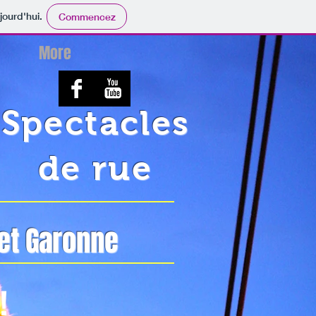
jourd'hui.
Commencez
More
Spectacles
de rue
 et Garonne
!