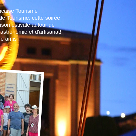
nçaise Tourisme
 de Tourisme, cette soirée
ison estivale autour de
astronomie et d'artisanat!
re amis !