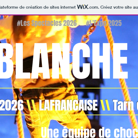
lateforme de création de sites internet
.com
. Créez votre site au
#Les Spectacles 2026
#L'Expo 2025
 BLANCHE
T 2026
\\
LAFRANCAISE
\\
Tarn
Une équipe de choc